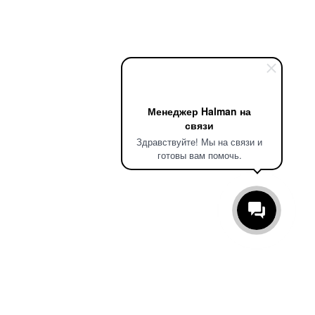
Менеджер Halman на
связи
Здравствуйте! Мы на связи и
готовы вам помочь.
198095, г. Санкт-Петербург,
ул. Маршала Говорова,
д. 49, лит. А, оф.
504
8 800 777-58-73